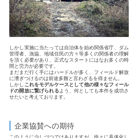
しかし実施に当たっては自治体を始め関係省庁、ダム
管理者、漁協、地域住民の方々等多くの関係者の理解
を頂く必要があり、正式なスタートにはなお多くの時
間と労力が必要です。
まだまだ行く手にはハードルが多く、フィールド解放
に漕ぎつけるのは前途多難と言わざるを得ません。
しかし
これをモデルケースとして他の様々なフィール
ドの開放に繋げられる
よう、何としても本件を成功さ
せたいと考えております。
企業協賛への期待
このように少しづつではありますが、徐々に具体化し