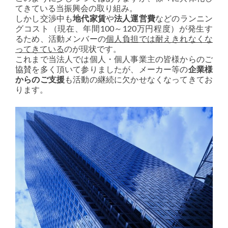
てきている当振興会の取り組み。
しかし交渉中も
地代家賃
や
法人運営費
などのランニン
グコスト（現在、年間100～120万円程度）が発生す
るため、活動メンバーの
個人負担では耐えきれなくな
ってきている
のが現状です。
これまで当法人では個人・個人事業主の皆様からのご
協賛を多く頂いて参りましたが、メーカー等の
企業様
からのご支援
も活動の継続に欠かせなくなってきてお
ります。