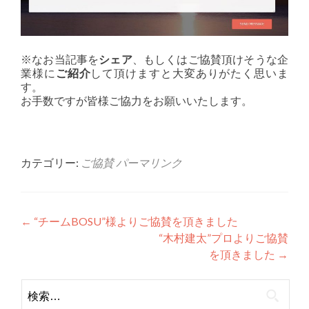
※なお当記事を
シェア
、もしくはご協賛頂けそうな企
業様に
ご紹介
して頂けますと大変ありがたく思いま
す。
お手数ですが皆様ご協力をお願いいたします。
カテゴリー:
ご協賛
パーマリンク
投
←
“チームBOSU”様よりご協賛を頂きました
“木村建太”プロよりご協賛
稿
を頂きました
→
ナ
検
ビ
索: