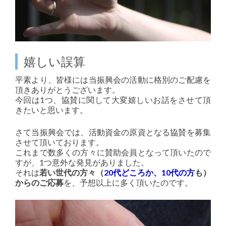
嬉しい誤算
平素より、皆様には当振興会の活動に格別のご配慮を
頂きありがとうございます。
今回は1つ、協賛に関して大変嬉しいお話をさせて頂
きたいと思います。
さて当振興会では、活動資金の原資となる協賛を募集
させて頂いております。
これまで数多くの方々に賛助会員となって頂いたので
すが、1つ意外な発見がありました。
それは
若い世代の方々（
20代どころか、10代の方
も）
からのご応募
を、予想以上に多く頂いたのです。