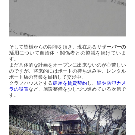
そして皆様からの期待を頂き、現在ある
リザーバーの
活用
について自治体・関係者との協議を続けていま
す。
まだ具体的な計画をオープンに出来ないのが心苦しい
のですが、将来的にはボートの持ち込みや、レンタル
ボート店の営業を目指して交渉中。
クラブハウスとする
建屋を賃貸契約
し、
鍵や防犯カメ
ラの設置
など、施設整備を少しづつ進めている次第で
す。