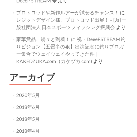
DeeeP STREAM ◆
より
プロトロッドや新作ルアーが試せるチャンス！
に
レジットデザイン様、プロトロッド出展！ – [Js] 一
般社団法人 日本スポーツフィッシング振興会
より
豪華賞品、続々と到着！
に
祝・DeeePSTREAM釣
りビジョン【五畳半の狼】出演記念に釣りブロガ
ー集合でウェイウェイやってきた件 |
KAKEDZUKA.com（カケヅカ.com)
より
アーカイブ
2020年5月
2018年6月
2018年5月
2018年4月