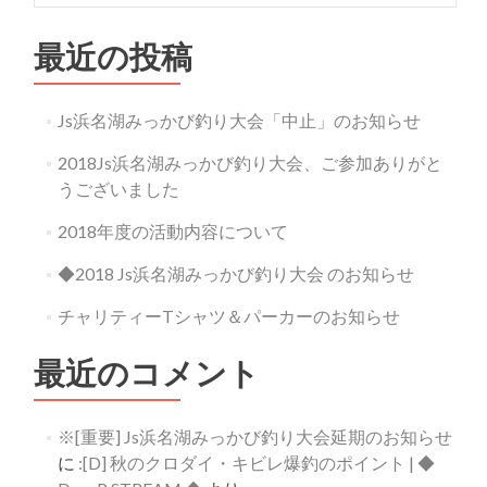
ゲ
ー
最近の投稿
シ
Js浜名湖みっかび釣り大会「中止」のお知らせ
ョ
ン
2018Js浜名湖みっかび釣り大会、ご参加ありがと
うございました
2018年度の活動内容について
◆2018 Js浜名湖みっかび釣り大会 のお知らせ
チャリティーTシャツ＆パーカーのお知らせ
最近のコメント
※[重要] Js浜名湖みっかび釣り大会延期のお知らせ
に
:[D] 秋のクロダイ・キビレ爆釣のポイント | ◆