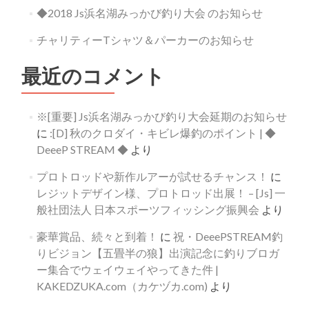
◆2018 Js浜名湖みっかび釣り大会 のお知らせ
チャリティーTシャツ＆パーカーのお知らせ
最近のコメント
※[重要] Js浜名湖みっかび釣り大会延期のお知らせ
に
:[D] 秋のクロダイ・キビレ爆釣のポイント | ◆
DeeeP STREAM ◆
より
プロトロッドや新作ルアーが試せるチャンス！
に
レジットデザイン様、プロトロッド出展！ – [Js] 一
般社団法人 日本スポーツフィッシング振興会
より
豪華賞品、続々と到着！
に
祝・DeeePSTREAM釣
りビジョン【五畳半の狼】出演記念に釣りブロガ
ー集合でウェイウェイやってきた件 |
KAKEDZUKA.com（カケヅカ.com)
より