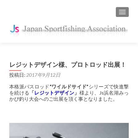
ナビゲ
レジットデザイン様、プロトロッド出展！
投稿日:
2017年9月12日
本格派バスロッド
“ワイルドサイド”
シリーズで快進撃
を続ける
「
レジットデザイン
」
様より、Js浜名湖みっ
かび釣り大会へのご出展を頂く事となりました。