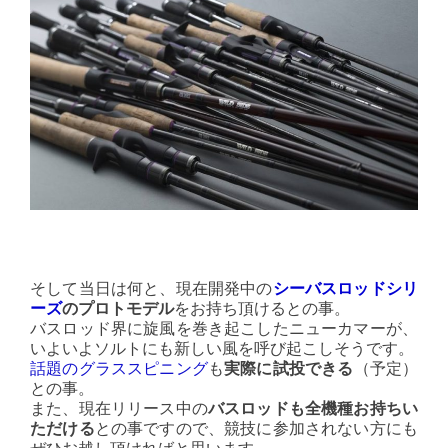
そして当日は何と、現在開発中の
シーバスロッドシリ
ーズ
のプロトモデル
をお持ち頂けるとの事。
バスロッド界に旋風を巻き起こしたニューカマーが、
いよいよソルトにも新しい風を呼び起こしそうです。
話題のグラススピニング
も
実際に試投できる
（予定）
との事。
また、現在リリース中の
バスロッドも全機種お持ちい
ただける
との事ですので、競技に参加されない方にも
ぜひお越し頂ければと思います。