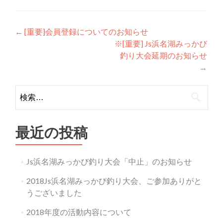
投
←
[重要]会員登録についてのお知らせ
※[重要] Js浜名湖みっかび
稿
釣り大会延期のお知らせ
ナ
→
ビ
検
ゲ
索:
ー
最近の投稿
シ
ョ
Js浜名湖みっかび釣り大会「中止」のお知らせ
ン
2018Js浜名湖みっかび釣り大会、ご参加ありがと
うございました
2018年度の活動内容について