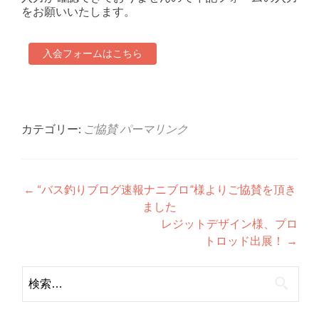
をお願いいたします。
入会フォームはこちら
カテゴリー:
ご協賛
パーマリンク
投
←
“バス釣りブログ速報ナニブロ”様よりご協賛を頂き
ました
稿
レジットデザイン様、プロ
ナ
トロッド出展！
→
ビ
検
ゲ
索:
ー