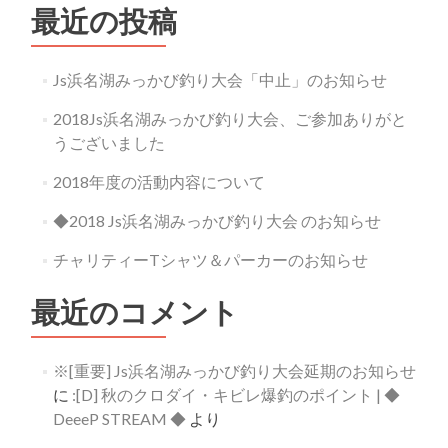
最近の投稿
シ
ョ
Js浜名湖みっかび釣り大会「中止」のお知らせ
ン
2018Js浜名湖みっかび釣り大会、ご参加ありがと
うございました
2018年度の活動内容について
◆2018 Js浜名湖みっかび釣り大会 のお知らせ
チャリティーTシャツ＆パーカーのお知らせ
最近のコメント
※[重要] Js浜名湖みっかび釣り大会延期のお知らせ
に
:[D] 秋のクロダイ・キビレ爆釣のポイント | ◆
DeeeP STREAM ◆
より