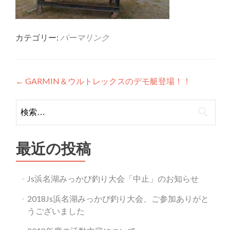
カテゴリー:
パーマリンク
投
←
GARMIN＆ウルトレックスのデモ艇登場！！
稿
検
ナ
索:
ビ
最近の投稿
ゲ
ー
Js浜名湖みっかび釣り大会「中止」のお知らせ
シ
2018Js浜名湖みっかび釣り大会、ご参加ありがと
ョ
うございました
ン