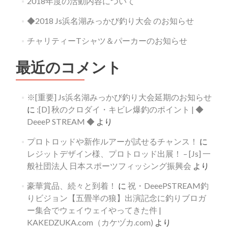
2018年度の活動内容について
◆2018 Js浜名湖みっかび釣り大会 のお知らせ
チャリティーTシャツ＆パーカーのお知らせ
最近のコメント
※[重要] Js浜名湖みっかび釣り大会延期のお知らせ
に
:[D] 秋のクロダイ・キビレ爆釣のポイント | ◆
DeeeP STREAM ◆
より
プロトロッドや新作ルアーが試せるチャンス！
に
レジットデザイン様、プロトロッド出展！ – [Js] 一
般社団法人 日本スポーツフィッシング振興会
より
豪華賞品、続々と到着！
に
祝・DeeePSTREAM釣
りビジョン【五畳半の狼】出演記念に釣りブロガ
ー集合でウェイウェイやってきた件 |
KAKEDZUKA.com（カケヅカ.com)
より