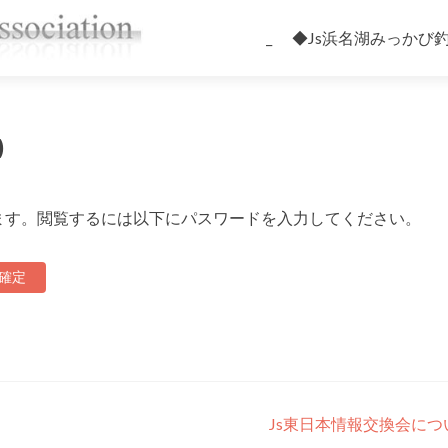
コ
ン
_
◆Js浜名湖みっかび
テ
ン
ツ
へ
)
ス
キ
ッ
ます。閲覧するには以下にパスワードを入力してください。
プ
Js東日本情報交換会に