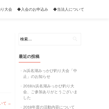
釣り大会
◆入会のお申込み
◆当法人について
検
索:
最近の投稿
Js浜名湖みっかび釣り大会「中
止」のお知らせ
2018Js浜名湖みっかび釣り大
会、ご参加ありがとうございま
した
ついて
→
2018年度の活動内容について