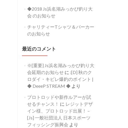
◆2018 Js浜名湖みっかび釣り大
会 のお知らせ
チャリティーTシャツ＆パーカー
のお知らせ
最近のコメント
※[重要] Js浜名湖みっかび釣り大
会延期のお知らせ
に
:[D] 秋のク
ロダイ・キビレ爆釣のポイント |
◆ DeeeP STREAM ◆
より
プロトロッドや新作ルアーが試
せるチャンス！
に
レジットデザ
イン様、プロトロッド出展！ –
[Js] 一般社団法人 日本スポーツ
フィッシング振興会
より