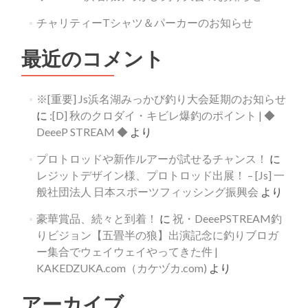
チャリティーTシャツ＆パーカーのお知らせ
最近のコメント
※[重要] Js浜名湖みっかび釣り大会延期のお知らせ
に
:[D] 秋のクロダイ・キビレ爆釣のポイント | ◆
DeeeP STREAM ◆
より
プロトロッドや新作ルアーが試せるチャンス！
に
レジットデザイン様、プロトロッド出展！ – [Js] 一
般社団法人 日本スポーツフィッシング振興会
より
豪華賞品、続々と到着！
に
祝・DeeePSTREAM釣
りビジョン【五畳半の狼】出演記念に釣りブロガ
ー集合でウェイウェイやってきた件 |
KAKEDZUKA.com（カケヅカ.com)
より
アーカイブ