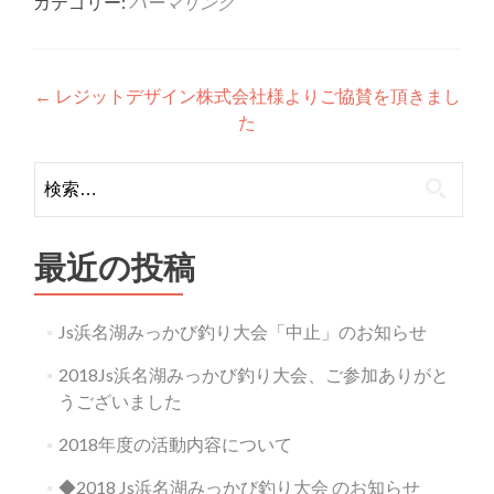
カテゴリー:
パーマリンク
投
←
レジットデザイン株式会社様よりご協賛を頂きまし
た
稿
ナ
検
索:
ビ
ゲ
最近の投稿
ー
シ
Js浜名湖みっかび釣り大会「中止」のお知らせ
ョ
2018Js浜名湖みっかび釣り大会、ご参加ありがと
ン
うございました
2018年度の活動内容について
◆2018 Js浜名湖みっかび釣り大会 のお知らせ