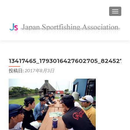
ナビゲ
13417465_1793016427602705_8245276
投稿日:
2017年8月3日