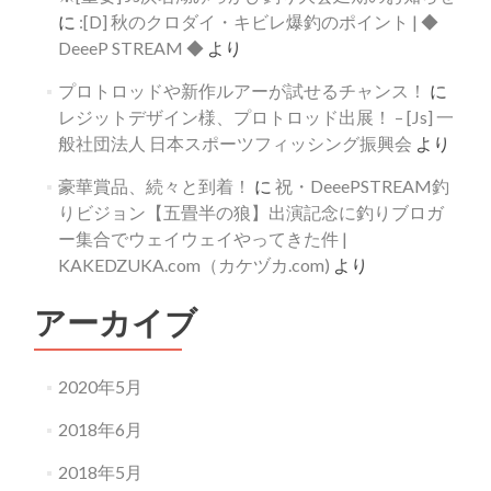
に
:[D] 秋のクロダイ・キビレ爆釣のポイント | ◆
DeeeP STREAM ◆
より
プロトロッドや新作ルアーが試せるチャンス！
に
レジットデザイン様、プロトロッド出展！ – [Js] 一
般社団法人 日本スポーツフィッシング振興会
より
豪華賞品、続々と到着！
に
祝・DeeePSTREAM釣
りビジョン【五畳半の狼】出演記念に釣りブロガ
ー集合でウェイウェイやってきた件 |
KAKEDZUKA.com（カケヅカ.com)
より
アーカイブ
2020年5月
2018年6月
2018年5月