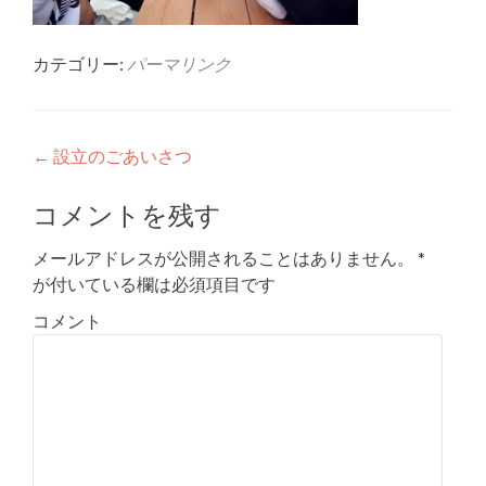
カテゴリー:
パーマリンク
投
←
設立のごあいさつ
稿
コメントを残す
ナ
メールアドレスが公開されることはありません。
*
ビ
が付いている欄は必須項目です
ゲ
コメント
ー
シ
ョ
ン